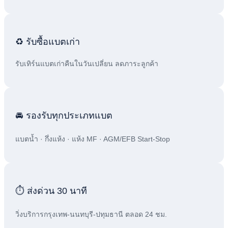
♻️ รับซื้อแบตเก่า
รับเทิร์นแบตเก่าคืนในวันเปลี่ยน ลดภาระลูกค้า
🚘 รองรับทุกประเภทแบต
แบตน้ำ · กึ่งแห้ง · แห้ง MF · AGM/EFB Start-Stop
⏱️ ส่งด่วน 30 นาที
วิ่งบริการกรุงเทพ-นนทบุรี-ปทุมธานี ตลอด 24 ชม.