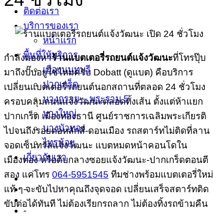
ติดต่อเรา
บริการของเรา
หน้าแรก
พื้นที่ให้บริการ
กำลังมองหา
ร้านแบตเตอรี่รถยนต์แจ้งวัฒนะ
ที่โทรปุ๊บ
เมืองนนทบุรี
มาถึงปั๊บอยู่ใช่ไหมครับ Dobatt (ดูแบต) คือบริการ
ปากเกร็ด
เปลี่ยนแบตเตอรี่รถยนต์นอกสถานที่ตลอด 24 ชั่วโมง
บางกรวย – พระราม 5
ครอบคลุมถนนแจ้งวัฒนะตลอดทั้งเส้น ตั้งแต่ห้าแยก
บางใหญ่
ปากเกร็ด เมืองทองธานี ศูนย์ราชการเฉลิมพระเกียรติ
บางบัวทอง
ไปจนถึงรอยต่อหลักสี่-ดอนเมือง รถสตาร์ทไม่ติดที่ลาน
ไทรน้อย
จอดเซ็นทรัลแจ้งวัฒนะ แบตหมดหน้าคอนโดใน
เกี่ยวกับเรา
เมืองทอง หรือดับกลางซอยแจ้งวัฒนะ-ปากเกร็ดตอนตี
สอง แค่โทร
064-5951545
ทีมช่างพร้อมแบตเตอรี่ใหม่
แท้ ๆ จะขับไปหาคุณถึงจุดจอด เปลี่ยนเสร็จสตาร์ทติด
-
ขับต่อได้ทันที ไม่ต้องเรียกรถลาก ไม่ต้องทิ้งรถข้ามคืน
-