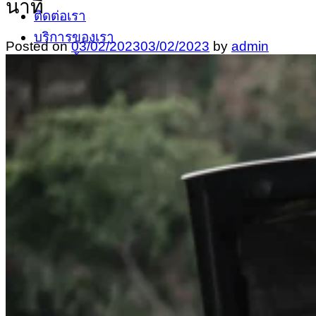
นาที
ติดต่อเรา
บริการของเรา
Posted on
03/02/2023
03/02/2023
by
admin
หน้าแรก
พื้นที่ให้บริการ
เมืองนนทบุรี
ปากเกร็ด
บางกรวย – พระราม 5
บางใหญ่
บางบัวทอง
ไทรน้อย
เกี่ยวกับเรา
-
-