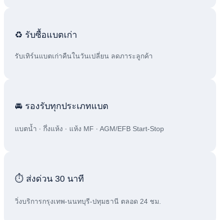
♻️ รับซื้อแบตเก่า
รับเทิร์นแบตเก่าคืนในวันเปลี่ยน ลดภาระลูกค้า
🚘 รองรับทุกประเภทแบต
แบตน้ำ · กึ่งแห้ง · แห้ง MF · AGM/EFB Start-Stop
⏱️ ส่งด่วน 30 นาที
วิ่งบริการกรุงเทพ-นนทบุรี-ปทุมธานี ตลอด 24 ชม.