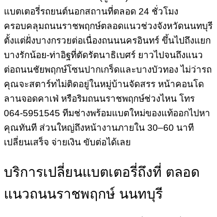
แบตเตอรี่รถยนต์นอกสถานที่ตลอด 24 ชั่วโมง
ครอบคลุมถนนราชพฤกษ์ตลอดแนวช่วงจังหวัดนนทบุรี
ตั้งแต่ฝั่งบางกรวยต่อเนื่องถนนนครอินทร์ ขึ้นไปถึงแยก
บางรักน้อย-ท่าอิฐที่ตัดรัตนาธิเบศร์ ยาวไปจนถึงแนว
ต่อถนนชัยพฤกษ์โซนปากเกร็ดและบางบัวทอง ไม่ว่ารถ
คุณจะสตาร์ทไม่ติดอยู่ในหมู่บ้านจัดสรร หน้าคอนโด
ลานจอดคาเฟ่ หรือริมถนนราชพฤกษ์ช่วงไหน โทร
064-5951545 ทีมช่างพร้อมแบตใหม่ของแท้ออกไปหา
คุณทันที ส่วนใหญ่ถึงหน้างานภายใน 30–60 นาที
เปลี่ยนเสร็จ จ่ายเงิน ขับต่อได้เลย
บริการเปลี่ยนแบตเตอรี่ถึงที่ ตลอด
แนวถนนราชพฤกษ์ นนทบุรี