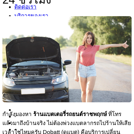
ติดต่อเรา
บริการของเรา
หน้าแรก
พื้นที่ให้บริการ
เมืองนนทบุรี
ปากเกร็ด
บางกรวย – พระราม 5
บางใหญ่
บางบัวทอง
ไทรน้อย
เกี่ยวกับเรา
กำลังมองหา
ร้านแบตเตอรี่รถยนต์ราชพฤกษ์
ที่โทร
-
แล้วมาถึงบ้านจริง ไม่ต้องพ่วงแบตลากรถไปร้านให้เสีย
-
เวลาใช่ไหมครับ Dobatt (ดูแบต) คือบริการเปลี่ยน