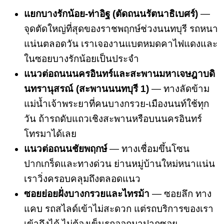
แยกบางรักน้อย-ท่าอิฐ (ตัดถนนรัตนาธิเบศร์)
—
จุดตัดใหญ่ที่สุดของราชพฤกษ์ช่วงนนทบุรี รถหนา
แน่นตลอดวัน เราเจองานแบตหมดคาไฟแดงและ
ในซอยบางรักน้อยเป็นประจำ
แนวต่อถนนนครอินทร์และสะพานมหาเจษฎาบดิ
นทรานุสรณ์ (สะพานนนทบุรี 1)
— ทางลัดข้าม
แม่น้ำเจ้าพระยาที่คนบางกรวย-เมืองนนท์ใช้ทุก
วัน ถ้ารถดับแถวเชิงสะพานหรือบนนครอินทร์
โทรมาได้เลย
แนวต่อถนนชัยพฤกษ์
— ทางเชื่อมขึ้นโซน
ปากเกร็ดและทางด่วน ย่านหมู่บ้านใหม่หนาแน่น
เราวิ่งครอบคลุมถึงตลอดแนว
ซอยย่อยฝั่งบางกรวยและไทรม้า
— ซอยลึก ทาง
แคบ รถสไลด์เข้าไม่สะดวก แต่รถบริการของเรา
เข้าถึงได้ ไม่ต้องเข็นรถออกมาปากซอย